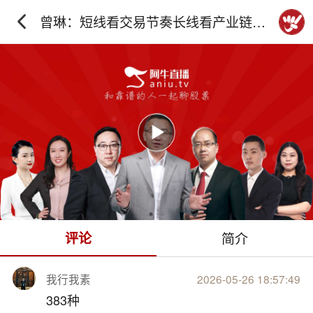
曾琳：短线看交易节奏长线看产业链深
度研究
下拉刷新
评论
简介
我行我素
2026-05-26 18:57:49
383种