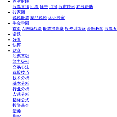
点掌财经
股票直播
回看
预告
点播
股市快讯
在线帮助
砖家团
说说股票
精品说说
认证砖家
牛金学园
首页
A股特战课
股票提高班
投资训练营
金融必学
股票五
话题
好看
快评
财商
股票基础
能力级别
交易心法
选股技巧
技术分析
基本分析
行业分析
宏观分析
指标公式
投资基金
债券
期货