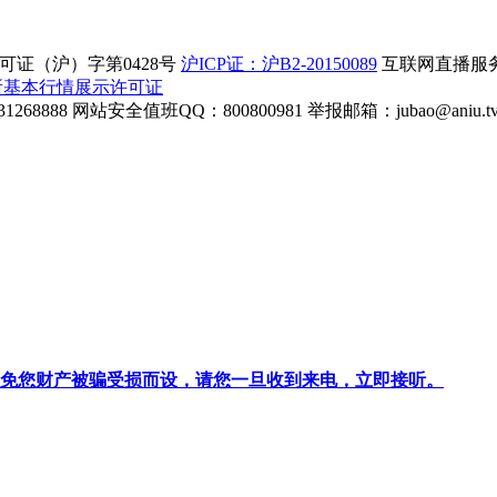
证（沪）字第0428号
沪ICP证：沪B2-20150089
互联网直播服务企
所基本行情展示许可证
268888
网站安全值班QQ：800800981
举报邮箱：
jubao@aniu.t
针对避免您财产被骗受损而设，请您一旦收到来电，立即接听。