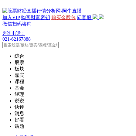
加入VIP
购买财富密钥
购买金股包
问客服
微信扫码咨询
咨询电话：
021-62167888
综合
股票
板块
嘉宾
课程
基金
经理
说说
快评
消息
好看
话题