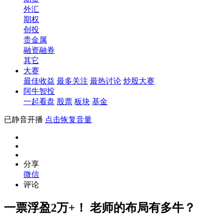
外汇
期权
创投
贵金属
融资融券
其它
大赛
最佳收益
最多关注
最热讨论
炒股大赛
阿牛智投
一起看盘
股票
板块
基金
已静音开播
点击恢复音量
分享
微信
评论
一票浮盈2万+！ 老师的布局有多牛？