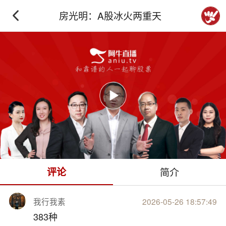
房光明：A股冰火两重天
下拉刷新
评论
简介
我行我素
2026-05-26 18:57:49
383种