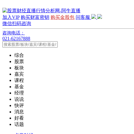
加入VIP
购买财富密钥
购买金股包
问客服
微信扫码咨询
咨询电话：
021-62167888
综合
股票
板块
嘉宾
课程
基金
经理
说说
快评
消息
好看
话题