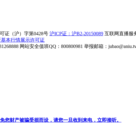
证（沪）字第0428号
沪ICP证：沪B2-20150089
互联网直播服务企
所基本行情展示许可证
268888
网站安全值班QQ：800800981
举报邮箱：
jubao@aniu.t
针对避免您财产被骗受损而设，请您一旦收到来电，立即接听。