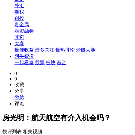
外汇
期权
创投
贵金属
融资融券
其它
大赛
最佳收益
最多关注
最热讨论
炒股大赛
阿牛智投
一起看盘
股票
板块
基金
0
0
收藏
分享
微信
评论
房光明：航天航空有介入机会吗？
快评列表
相关视频