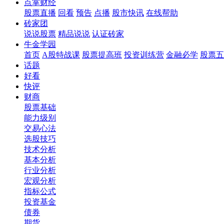
点掌财经
股票直播
回看
预告
点播
股市快讯
在线帮助
砖家团
说说股票
精品说说
认证砖家
牛金学园
首页
A股特战课
股票提高班
投资训练营
金融必学
股票五
话题
好看
快评
财商
股票基础
能力级别
交易心法
选股技巧
技术分析
基本分析
行业分析
宏观分析
指标公式
投资基金
债券
期货